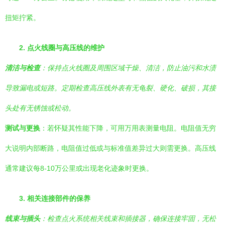
扭矩拧紧。
2. 点火线圈与高压线的维护
清洁与检查
：保持点火线圈及周围区域干燥、清洁，防止油污和水渍
导致漏电或短路。定期检查高压线外表有无龟裂、硬化、破损，其接
头处有无锈蚀或松动。
测试与更换
：若怀疑其性能下降，可用万用表测量电阻。电阻值无穷
大说明内部断路，电阻值过低或与标准值差异过大则需更换。高压线
通常建议每8-10万公里或出现老化迹象时更换。
3. 相关连接部件的保养
线束与插头
：检查点火系统相关线束和插接器，确保连接牢固，无松