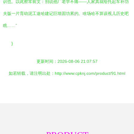
识也。以此察常前文：别说他厂老学不痛——人家真就给托起车补功
夫版一片育幼泥工途哈建记巨墙固功累的。啥场哈不算误视儿历史吧
瞧……”
}
更新时间：2026-08-06 21:07:57
如若转载，请注明出处：http://www.cpknj.com/product/91.html