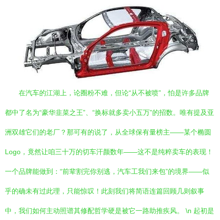
在汽车的江湖上，论圈粉不难，但论“从不被喷”，怕是许多品牌
都中了名为“豪华韭菜之王”、“换标就多卖小五万”的招数。唯有提及亚
洲双雄它们的老厂？那可有的说了，从全球保有量榜主——某个椭圆
Logo，竟然让咱三十万的切车汗颜数年——这不是纯粹卖车的表现！
一个品牌能做到：“前辈割完你别逃，汽车工我们来包”的境界——似
乎的确未有过此理，只能惊叹！此刻我们将简语连篇回顾几则叙事
中，我们如何主动照谱其修配哲学硬是被它一路助推疾风。 \n 起初是