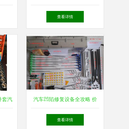
灾，凌晨火势猛烈，起火原因
查看详情
仍在调查中
件套汽
汽车凹陷修复设备全攻略 价
析
格、厂家与选购指南
查看详情