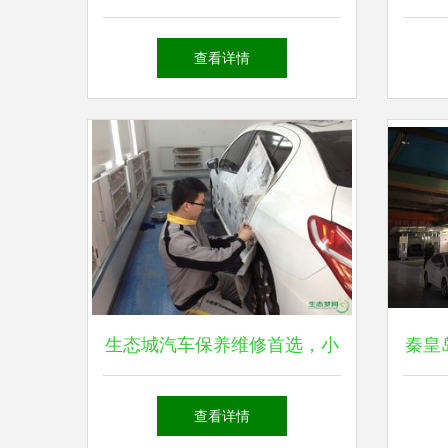
庆”，点点达洗车完成3000万
第一
查看详情
元A轮融资
务
生态城汽车保养维修首选，小
秦皇
拇指汽修专业服务全解析
专业
查看详情