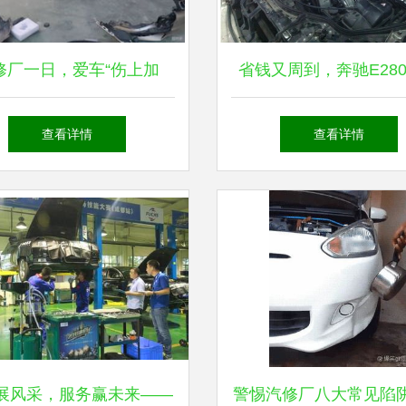
修厂一日，爱车“伤上加
省钱又周到，奔驰E28
伤”的惊心遭遇
非4S店君浩汽车维修保
查看详情
查看详情
纪实
展风采，服务赢未来——
警惕汽修厂八大常见陷