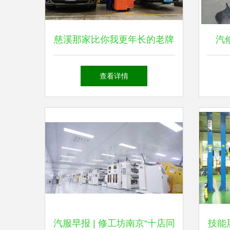
慈溪那家比你我更年长的老牌
汽
汽修厂
查看详情
汽服早报 | 修工坊南京“十店同
技能