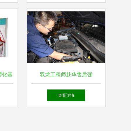
孵化基
双龙工程师赴华售后强
能铸就
化，“教授”支招引领汽车维修
查看详情
新篇章