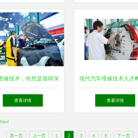
程
维修技术，依然是值得深
现代汽车维修技术人才
耕的“黄金赛道”
地 专业引领行业，技
查看详情
查看详情
未来
html
第一页
上一页
1
2
3
4
5
下一页